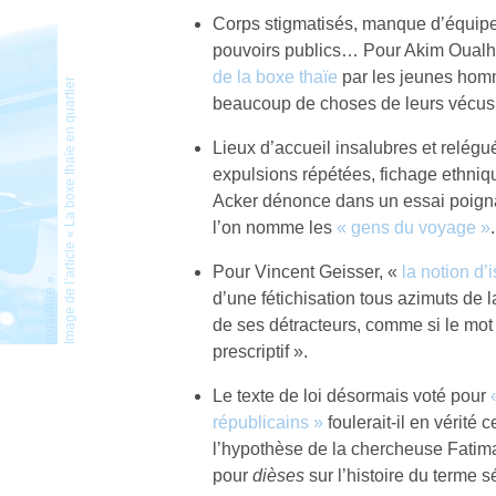
Corps stigmatisés, manque d’équip
pouvoirs publics… Pour Akim Oualha
de la boxe thaïe
par les jeunes hom
I
m
a
g
e
d
e
l
’
r
t
i
c
l
e
«
L
a
b
o
x
e
t
h
a
ï
e
e
n
q
u
a
r
t
i
e
r
p
o
p
u
l
a
i
r
e
»
beaucoup de choses de leurs vécus
Lieux d’accueil insalubres et relégué
expulsions répétées, fichage ethniq
Acker dénonce dans un essai poignan
l’on nomme les
« gens du voyage »
.
Pour Vincent Geisser, «
la notion d
a
.
d’une fétichisation tous azimuts de 
de ses détracteurs, comme si le mot 
prescriptif ».
Le texte de loi désormais voté pour
républicains »
foulerait-il en vérité 
l’hypothèse de la chercheuse Fatima
pour
dièses
sur l’histoire du terme 