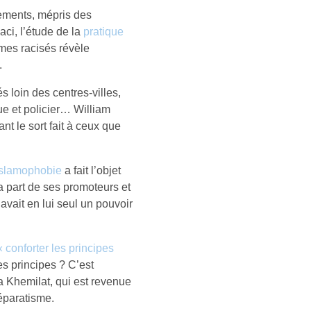
ements, mépris des
ci, l’étude de la
pratique
mes racisés révèle
.
s loin des centres-villes,
ue et policier… William
t le sort fait à ceux que
’islamophobie
a fait l’objet
la part de ses promoteurs et
avait en lui seul un pouvoir
« conforter les principes
ces principes ? C’est
 Khemilat, qui est revenue
séparatisme.