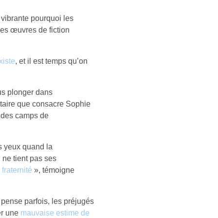
 vibrante pourquoi les
les œuvres de fiction
xiste
, et il est temps qu’on
s plonger dans
ntaire que consacre Sophie
s des camps de
es yeux quand la
 ne tient pas ses
fraternité
», témoigne
 pense parfois, les préjugés
er une
mauvaise estime de