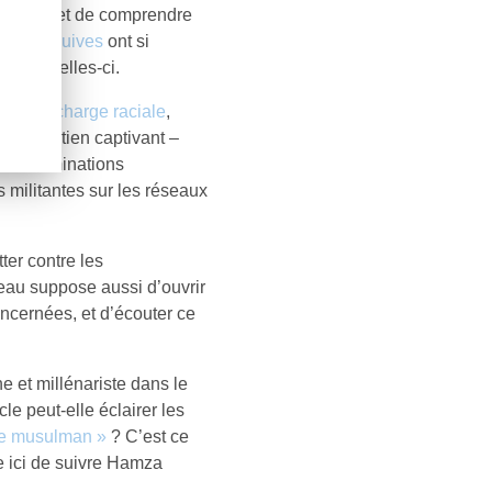
i permet de comprendre
rsonnes juives
ont si
pour celles-ci.
gram
La charge raciale
,
n entretien captivant –
s discriminations
 militantes sur les réseaux
ter contre les
eau suppose aussi d’ouvrir
ncernées, et d’écouter ce
e et millénariste dans le
cle peut-elle éclairer les
me musulman »
? C’est ce
e ici de suivre Hamza