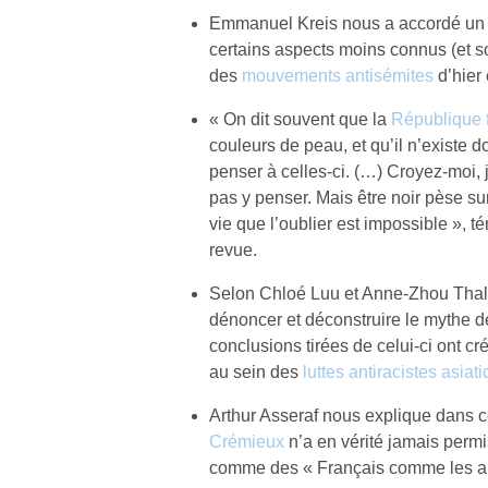
Emmanuel Kreis nous a accordé un e
certains aspects moins connus (et 
des
mouvements antisémites
d’hier 
« On dit souvent que la
République 
couleurs de peau, et qu’il n’existe 
penser à celles-ci. (…) Croyez-moi, 
pas y penser. Mais être noir pèse su
vie que l’oublier est impossible », 
revue.
Selon Chloé Luu et Anne-Zhou Thalam
dénoncer et déconstruire le mythe de
conclusions tirées de celui-ci ont 
au sein des
luttes antiracistes asiat
Arthur Asseraf nous explique dans c
Crémieux
n’a en vérité jamais permis
comme des « Français comme les au