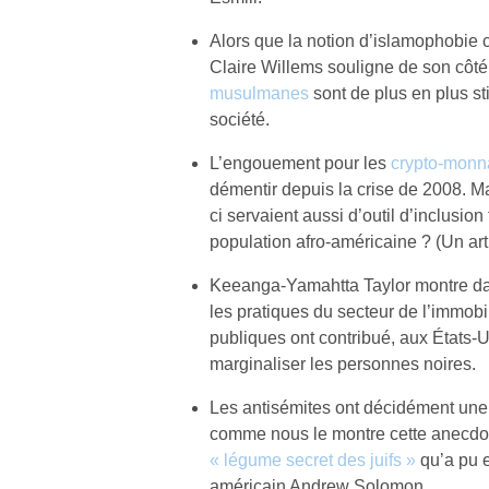
Alors que la notion d’islamophobie c
Claire Willems souligne de son côt
musulmanes
sont de plus en plus s
société.
L’engouement pour les
crypto-monn
démentir depuis la crise de 2008. M
ci servaient aussi d’outil d’inclusion
population afro-américaine ? (Un ar
Keeanga-Yamahtta Taylor montre d
les pratiques du secteur de l’immobil
publiques ont contribué, aux États-U
marginaliser les personnes noires.
Les antisémites ont décidément une i
comme nous le montre cette anecdot
« légume secret des juifs »
qu’a pu e
américain Andrew Solomon.