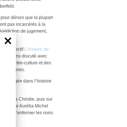
berfeld.
 pour
dièses
que la plupart
ont pas incarcérés à la
juridiction de jugement,
cision.
age collectif
L’histoire de
nous avons discuté avec
, de contre-culture et des
r les jeunes.
ne plongée dans l’histoire
 d’Agatha Christie, puis sur
rent pour Aurélia Michel
sé afin d’enfermer les noirs