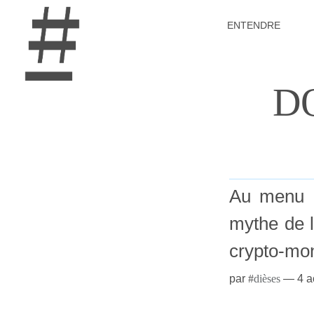
ENTENDRE
D
Au menu d
mythe de l
crypto-mon
par
#
dièses
—
4 a