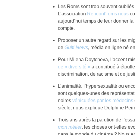
Les Roms sont trop souvent oubliés d
L’association
Rencont’roms nous
con
aujourd’hui temps de leur donner la 
compte.
Proposer un autre regard sur les migr
de
Guiti News
, média en ligne né e
Pour Milena Doytcheva, l’accent mis
de « diversité »
a contribué à étouffe
discrimination, de racisme et de just
L’animalité, l’hypersexualité ou encore
sont quelques-unes des représentati
noires
véhiculées par les médecins
siècle, nous explique Delphine Peire
Trois ans après la parution de l’essai
mon métier
, les choses ont-elles év
dans le monde du cinéma ? Nous en