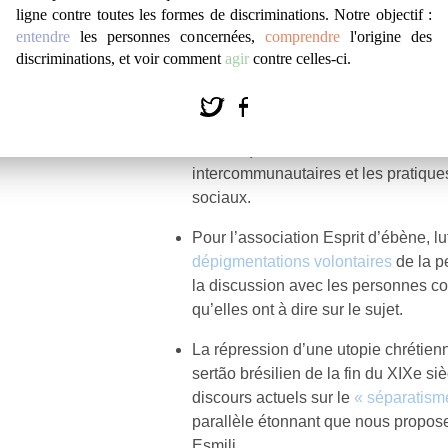
Une étude menée par Nada Negraou
ligne contre toutes les formes de discriminations. Notre objectif :
entendre
les personnes concernées,
comprendre
l'origine des
pourquoi les
stéréotypes sur les pe
discriminations, et voir comment
agir
contre celles-ci.
souvent des conséquences violentes 
Lou Eve, créatrice du compte Insta
nous explique ce concept au sein d’u
dans lequel elle revient aussi sur le
intercommunautaires et les pratiques
sociaux.
Pour l’association Esprit d’ébène, lut
dépigmentations volontaires
de la p
la discussion avec les personnes co
qu’elles ont à dire sur le sujet.
La répression d’une utopie chrétienn
sertão brésilien de la fin du XIXe siè
discours actuels sur le
« séparatis
parallèle étonnant que nous propos
Esmili.