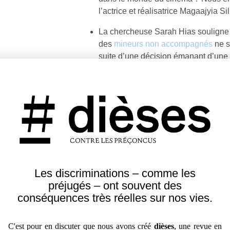
l’actrice et réalisatrice Magaajyia Sil
La chercheuse Sarah Hias souligne
des
mineurs non accompagnés
ne s
suite d’une décision émanant d’une 
mais bien en l’attente d’une telle dé
À l’occasion de la parution de l’ouvr
l’esclavage et de la traite négrière
, 
Marc Chebsun d’histoire, d’exclusion
ateliers que son média organise pou
Le média
POC Stories
propose ici u
et le présent du
féminisme noir
.
Les discriminations – comme les
Les controverses sur le titre du livre
préjugés – ont souvent des
les propos de Nicolas Sarkozy, mont
conséquences très réelles sur nos vies.
que
le mot « nègre »
est encore utili
dans une position subalterne.
C'est pour en discuter que nous avons créé
dièses
, une revue en