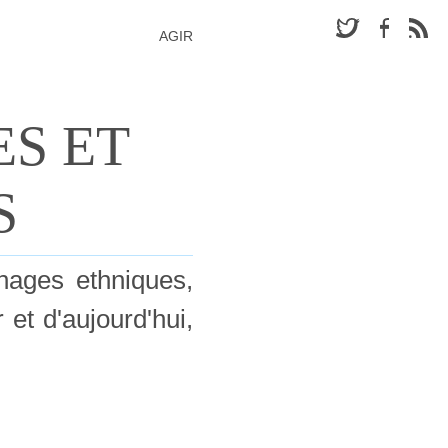
AGIR
ES ET
S
hages ethniques,
et d'aujourd'hui,