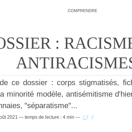
COMPRENDRE
OSSIER : RACISM
ANTIRACISME
e ce dossier : corps stigmatisés, fic
a minorité modèle, antisémitisme d'hier 
naies, "séparatisme"...
oût 2021
— temps de lecture : 4 min —