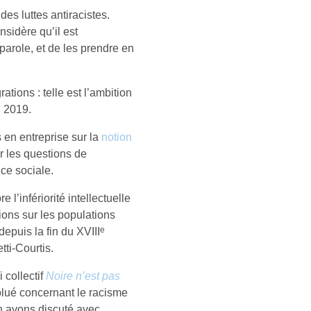
es luttes antiracistes.
sidère qu’il est
parole, et de les prendre en
ations : telle est l’ambition
n 2019.
 en entreprise sur la
notion
r les questions de
ice sociale.
 l’infériorité intellectuelle
ons sur les populations
e
depuis la fin du XVIII
tti-Courtis.
 collectif
Noire n’est pas
olué concernant le racisme
 avons discuté avec