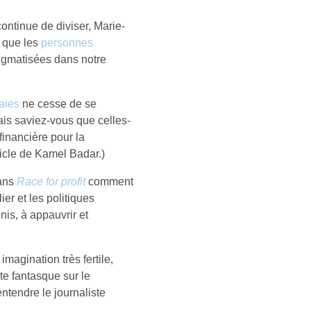
ontinue de diviser, Marie-
é que les
personnes
tigmatisées dans notre
aies
ne cesse de se
ais saviez-vous que celles-
 financière pour la
ticle de Kamel Badar.)
ans
Race for profit
comment
ier et les politiques
nis, à appauvrir et
magination très fertile,
e fantasque sur le
ntendre le journaliste