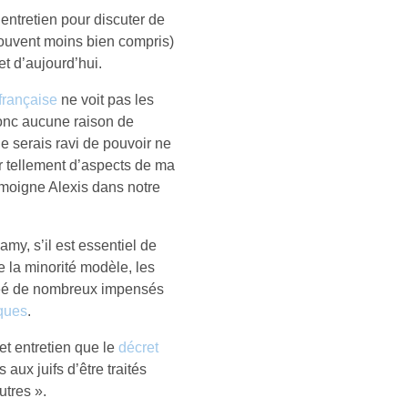
ntretien pour discuter de
souvent moins bien compris)
et d’aujourd’hui.
française
ne voit pas les
donc aucune raison de
je serais ravi de pouvoir ne
r tellement d’aspects de ma
témoigne Alexis dans notre
y, s’il est essentiel de
 la minorité modèle, les
créé de nombreux impensés
iques
.
et entretien que le
décret
 aux juifs d’être traités
tres ».