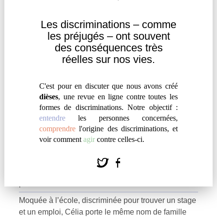
Entendre
|
Témoignage
Les discriminations – comme
les
préjugés – ont souvent
des
conséquences très
réelles sur nos vies.
C'est pour en discuter que nous avons créé
dièses
, une revue en ligne contre toutes les
formes de discriminations. Notre objectif :
entendre
les personnes concernées,
comprendre
l'origine des discriminations, et
voir comment
agir
contre celles-ci.
HARCELÉE CAR J’AI LE NOM D’UN
TERRORISTE
par
#
Célia G.
Moquée à l’école, discriminée pour trouver un stage
et un emploi, Célia porte le même nom de famille