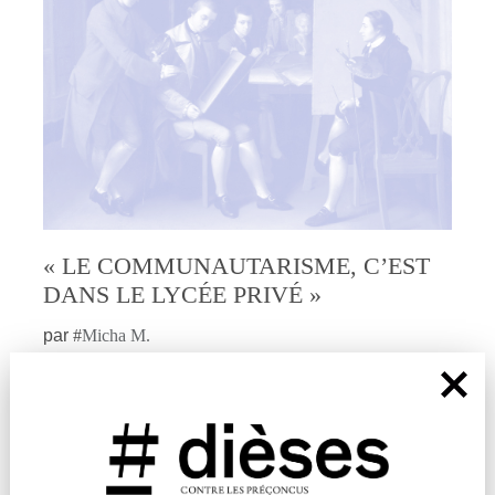
« LE COMMUNAUTARISME, C’EST
DANS LE LYCÉE PRIVÉ »
par
#
Micha M.
En intégrant un lycée privé, Micha a découvert
l’argent, le pouvoir, le confort. Mais aussi la solitude
des enfants riches, les inégalités et le
communautarisme.