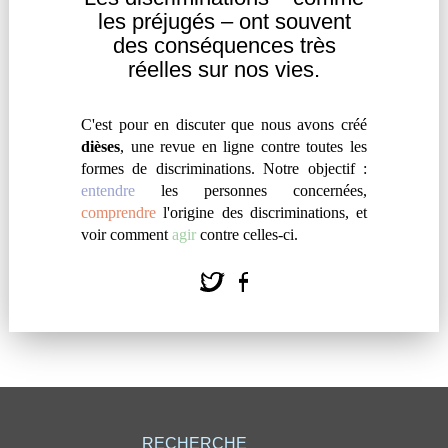
les
préjugés – ont souvent
des
conséquences très
réelles sur nos vies.
AFFRONTER LE MÉPRIS DE CLASSE
C'est pour en discuter que nous avons créé
dièses
, une revue en ligne contre toutes les
par
#
Concrètement Moi
formes de discriminations. Notre objectif :
« Je me souviens de celle que j’étais quand j’étais
entendre
les personnes concernées,
comprendre
l'origine des discriminations, et
encore dans la misère. J’avais honte, je baissais les
voir comment
agir
contre celles-ci.
yeux, je me soumettais, j’avais peur, j’étais habituée
à subir des violences, je les acceptais et les trouvais
“normales”. Et pourtant ça me faisait mal. »
RECHERCHE