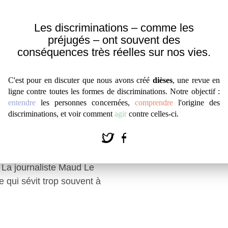
Les discriminations – comme les
préjugés – ont souvent des
 SEXISME
LA FONCTION SOC
conséquences très réelles sur nos vies.
MANIÈRE
PRÉJUGÉS
ENTRETIEN AVEC
par
#
Paul Tommasi
C'est pour en discuter que nous avons créé
dièses
, une revue en
ligne contre toutes les formes de discriminations. Notre objectif :
Contrairement à ce que l'o
entendre
les personnes concernées,
comprendre
l'origine des
préjugés ne servent pas u
discriminations, et voir comment
agir
contre celles-ci.
une mauvaise estime de so
és par les hommes,
montrent même qu'ils suiv
léguées au second plan,
de succès.
gresseurs, sexisme
. La journaliste Maud Le
 qui sévit trop souvent à