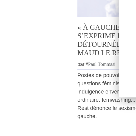
« À GAUCHE, LE
S’EXPRIME DE 
DÉTOURNÉE » : 
MAUD LE REST
par
#
Paul Tommasi
Postes de pouvoir trust
questions féministes re
indulgence envers les a
ordinaire, femwashing..
Rest dénonce le sexisme
gauche.