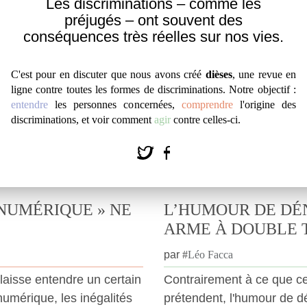
Les discriminations – comme les
préjugés – ont souvent des
conséquences très réelles sur nos vies.
C'est pour en discuter que nous avons créé
dièses
, une revue en
ligne contre toutes les formes de discriminations. Notre objectif :
entendre
les personnes concernées,
comprendre
l'origine des
discriminations, et voir comment
agir
contre celles-ci.
NUMÉRIQUE » NE
L’HUMOUR DE DÉ
ARME À DOUBLE
par
#
Léo Facca
laisse entendre un certain
Contrairement à ce que c
numérique, les inégalités
prétendent, l'humour de d