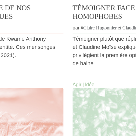
E DE NOS
TÉMOIGNER FACE
DUES
HOMOPHOBES
par
#
Claire Hugonnier et Claud
e de Kwame Anthony
Témoigner plutôt que répl
dentité. Ces mensonges
et Claudine Moïse explique
 2021).
privilégient la première op
de haine.
Agir
|
Idée