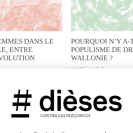
FEMMES DANS LE
POURQUOI N’Y A-T
E, ENTRE
POPULISME DE DR
ÉVOLUTION
WALLONIE ?
par
#
Léonie de Jonge
ce » plutôt que cheffe
Pour Léonie de Jonge, plu
 de certains progrès
moindre demande du publi
 des femmes dans le
chercher dans les répons
rquée par plusieurs
partis politiques et les mé
Agir
|
Idée