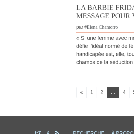
LA BARBIE FRID
MESSAGE POUR 
par
#
Elena Chamorro
« Si une femme avec mon
défie l’idéal normé de 
handicapée est, elle, t
champs de la séduction e
«
1
2
…
4
RECHERCHE
À PROPO