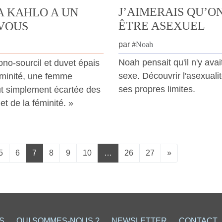
J’AIMERAIS QU’O
A KAHLO A UN
ÊTRE ASEXUEL
VOUS
par
#
Noah
Noah pensait qu'il n'y ava
o-sourcil et duvet épais
sexe. Découvrir l'asexuali
féminité, une femme
ses propres limites.
out simplement écartée des
t de la féminité. »
5
6
7
8
9
10
…
26
27
»
S
QUI SOMMES-NOUS ?
NEWSLETTER
CONTACT