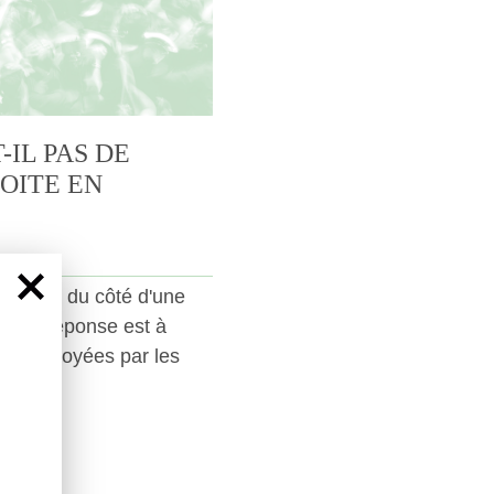
-IL PAS DE
OITE EN
tôt que du côté d'une
c, la réponse est à
es employées par les
dias.