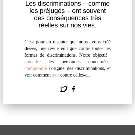
Les discriminations – comme
les
préjugés – ont souvent
des
conséquences très
L’HUMOUR DE DÉNIGREMENT,
réelles sur nos vies.
UNE ARME À DOUBLE
TRANCHANT
C'est pour en discuter que nous avons créé
par
#
Léo Facca
dièses
, une revue en ligne contre toutes les
formes de discriminations. Notre objectif :
Contrairement à ce que certaines personnes
entendre
les personnes concernées,
prétendent, l'humour de dénigrement n'a rien
comprendre
l'origine des discriminations, et
d'anodin. Plusieurs études montrent même qu'il
voir comment
agir
contre celles-ci.
contribue à accentuer les préjugés. Pourtant, bien
utilisé, il peut aussi être une arme contre les
discriminations.