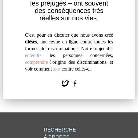
les
préjugés – ont souvent
des
conséquences très
réelles sur nos vies.
LA BARBIE FRIDA KAHLO A UN
C'est pour en discuter que nous avons créé
MESSAGE POUR VOUS
dièses
, une revue en ligne contre toutes les
par
#
Elena Chamorro
formes de discriminations. Notre objectif :
entendre
les personnes concernées,
« Si une femme avec mono-sourcil et duvet épais
comprendre
l'origine des discriminations, et
défie l’idéal normé de féminité, une femme
voir comment
agir
contre celles-ci.
handicapée est, elle, tout simplement écartée des
champs de la séduction et de la féminité. »
RECHERCHE
À PROPOS