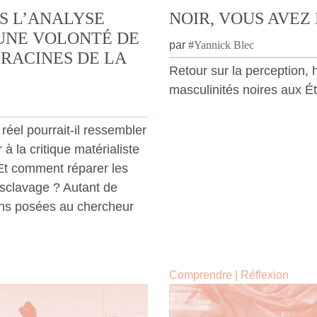
NS L’ANALYSE
NOIR, VOUS AVEZ D
 UNE VOLONTÉ DE
par
#
Yannick Blec
RACINES DE LA
Retour sur la perception, h
masculinités noires aux Ét
réel pourrait-il ressembler
à la critique matérialiste
? Et comment réparer les
esclavage ? Autant de
ns posées au chercheur
Comprendre
|
Réflexion