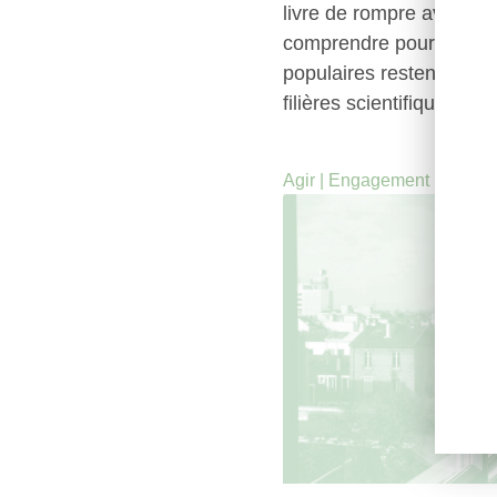
livre de rompre avec cett
comprendre pourquoi le
populaires restent sous
filières scientifiques.
Agir
|
Engagement