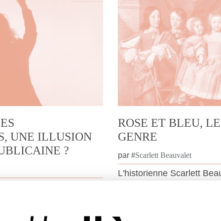
LES
ROSE ET BLEU, L
, UNE ILLUSION
GENRE
UBLICAINE ?
par
#
Scarlett Beauvalet
L'historienne Scarlett Bea
qu'habiller un enfant en r
ques permettent-elles
fonction de son genre est
chances ? La sociologue
et qui véhicule son lot de 
ggère dans son premier