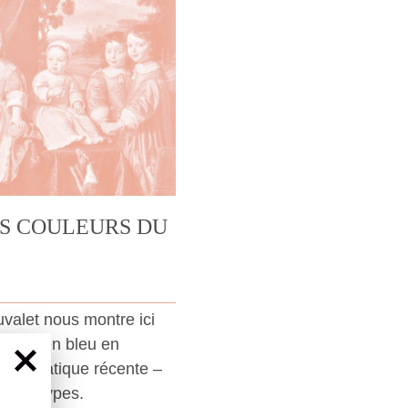
ES COULEURS DU
uvalet nous montre ici
ose ou en bleu en
 une pratique récente –
stéréotypes.