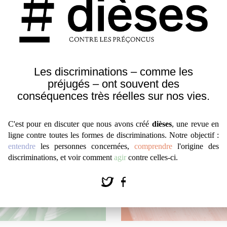
e illusion – et de
s femmes et les classes
-représentées dans les
Les discriminations – comme les
préjugés – ont souvent des
Comprendre
|
Réflexion
conséquences très réelles sur nos vies.
C'est pour en discuter que nous avons créé
dièses
, une revue en
ligne contre toutes les formes de discriminations. Notre objectif :
entendre
les personnes concernées,
comprendre
l'origine des
discriminations, et voir comment
agir
contre celles-ci.