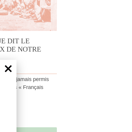
UE DIT LE
X DE NOTRE
 vérité jamais permis
omme des « Français
tien.)