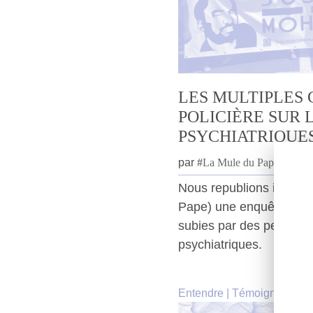
LES MULTIPLES 
POLICIÈRE SUR 
PSYCHIATRIQUE
par
#
La Mule du Pape
Nous republions ici (ave
Pape) une enquête sur l
subies par des personne
psychiatriques.
Entendre
|
Témoignage