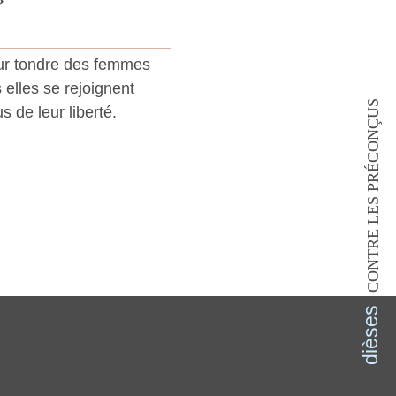
ur tondre des femmes
 elles se rejoignent
CONTRE LES PRÉCONÇUS
us de leur liberté.
dièses
dièses