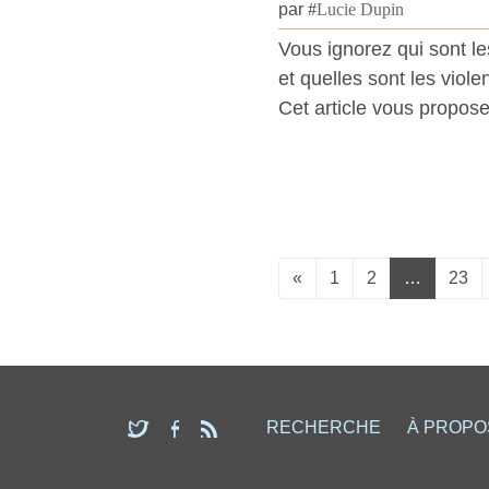
par
#
Lucie Dupin
Vous ignorez qui sont l
et quelles sont les viole
Cet article vous propose
«
1
2
…
23
RECHERCHE
À PROPO