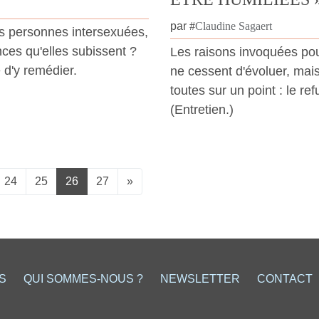
par
#
Claudine Sagaert
es personnes intersexuées,
nces qu'elles subissent ?
Les raisons invoquées po
 d'y remédier.
ne cessent d'évoluer, mais
toutes sur un point : le ref
(Entretien.)
24
25
26
27
»
S
QUI SOMMES-NOUS ?
NEWSLETTER
CONTACT