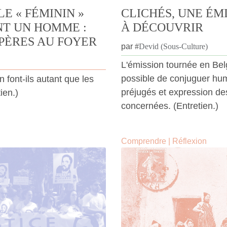
E « FÉMININ »
CLICHÉS, UNE ÉM
NT UN HOMME :
À DÉCOUVRIR
PÈRES AU FOYER
par
#
Devid (Sous-Culture)
L'émission tournée en Belg
possible de conjuguer humo
 font-ils autant que les
préjugés et expression d
ien.)
concernées. (Entretien.)
Comprendre
|
Réflexion