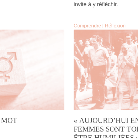
invite à y réfléchir.
Comprendre
|
Réflexion
E MOT
« AUJOURD’HUI E
FEMMES SONT TO
ÊTRE HUMILIÉES 