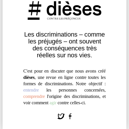
comment ce concept pourrait, selon elle, remédier
aux actuelles limites des luttes contre les
discriminations.
Les discriminations – comme
Agir
|
Engagement
les
préjugés – ont souvent
des
conséquences très
réelles sur nos vies.
C'est pour en discuter que nous avons créé
dièses
, une revue en ligne contre toutes les
formes de discriminations. Notre objectif :
entendre
les personnes concernées,
comprendre
l'origine des discriminations, et
voir comment
agir
contre celles-ci.
À MAYOTTE, LE COMBAT DE LA
CIMADE CONTRE LA XÉNOPHOBIE