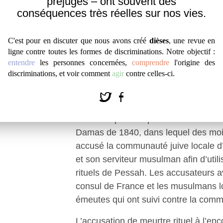
préjugés – ont souvent des
Juifs étaient soumis à des impôts spé
conséquences très réelles sur nos vies.
et, dans certains cas, à des pogro
ou à Grenade en 1066. Comme pour le
C'est pour en discuter que nous avons créé
dièses
, une revue en
situation a produit un riche réservoir 
ligne contre toutes les formes de discriminations. Notre objectif :
L’INFLUENCE DU MONDE CHRÉTIEN
entendre
les personnes concernées,
comprendre
l'origine des
discriminations, et voir comment
agir
contre celles-ci.
Avec l’arrivée des colonisateurs et d
e
européens au Moyen-Orient au XIX
antisémites chrétiens ont été introdui
des exemples les plus tristement célèb
Damas de 1840, dans lequel des moi
accusé la communauté juive locale d’
et son serviteur musulman afin d’utili
rituels de Pessah. Les accusateurs a
consul de France et les musulmans lo
émeutes qui ont suivi contre la comm
L’accusation de meurtre rituel à l’enc