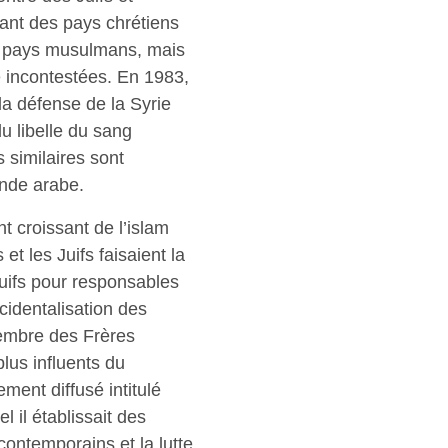
nant des pays chrétiens
s pays musulmans, mais
e incontestées. En 1983,
la défense de la Syrie
u libelle du sang
s similaires sont
onde arabe.
 croissant de l’islam
et les Juifs faisaient la
uifs pour responsables
cidentalisation des
embre des Frères
lus influents du
ment diffusé intitulé
l il établissait des
contemporains et la lutte