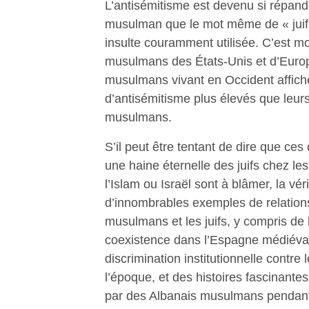
L’antisémitisme est devenu si répan
musulman que le mot même de « juif
insulte couramment utilisée. C’est mo
musulmans des États-Unis et d’Euro
musulmans vivant en Occident affich
d’antisémitisme plus élevés que leu
musulmans.
S’il peut être tentant de dire que ce
une haine éternelle des juifs chez l
l’Islam ou Israël sont à blâmer, la véri
d’innombrables exemples de relations
musulmans et les juifs, y compris de
coexistence dans l’Espagne médiéval
discrimination institutionnelle contr
l’époque, et des histoires fascinante
par des Albanais musulmans pendant 