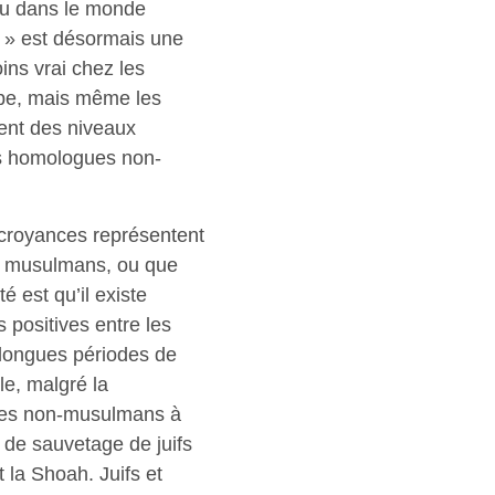
du dans le monde
 » est désormais une
ins vrai chez les
pe, mais même les
ent des niveaux
rs homologues non-
s croyances représentent
es musulmans, ou que
té est qu’il existe
 positives entre les
 longues périodes de
e, malgré la
e les non-musulmans à
s de sauvetage de juifs
la Shoah. Juifs et