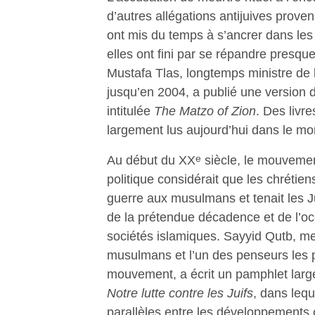
d’autres allégations antijuives prove
ont mis du temps à s’ancrer dans le
elles ont fini par se répandre presqu
Mustafa Tlas, longtemps ministre de 
jusqu’en 2004, a publié une version d
intitulée
The Matzo of Zion
. Des livre
largement lus aujourd’hui dans le m
e
Au début du XX
siècle, le mouvement
politique considérait que les chrétiens 
guerre aux musulmans et tenait les J
de la prétendue décadence et de l’oc
sociétés islamiques. Sayyid Qutb, m
musulmans et l’un des penseurs les p
mouvement, a écrit un pamphlet large
Notre lutte contre les Juifs
, dans leque
parallèles entre les développements 