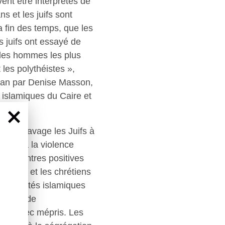
nt être interprétés de
 et les juifs sont
a fin des temps, que les
les juifs ont essayé de
les hommes les plus
 les polythéistes »,
oran par Denise Masson,
s islamiques du Caire et
V).
 en esclavage les Juifs à
citer à la violence
es rencontres positives
s juifs et les chrétiens
es sociétés islamiques
a cible de
aités avec mépris. Les