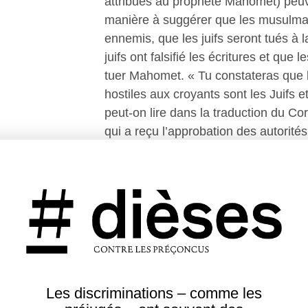
attribués au prophète Mahomet) peuve
manière à suggérer que les musulmans
ennemis, que les juifs seront tués à l
juifs ont falsifié les écritures et que 
tuer Mahomet. « Tu constateras que 
hostiles aux croyants sont les Juifs et
peut-on lire dans la traduction du C
qui a reçu l’approbation des autorité
de Beyrouth (verset 82 de la sourate 
Le fait que Mahomet ait tué et réduit
Médine a également été utilisé pour in
contre les Juifs, bien qu’il y ait eu d
entre Mahomet et des tribus juives. Le
étaient pour la plupart tolérés dans l
prémodernes, mais ils étaient aussi l
discriminations institutionnelles et tr
Les discriminations – comme les