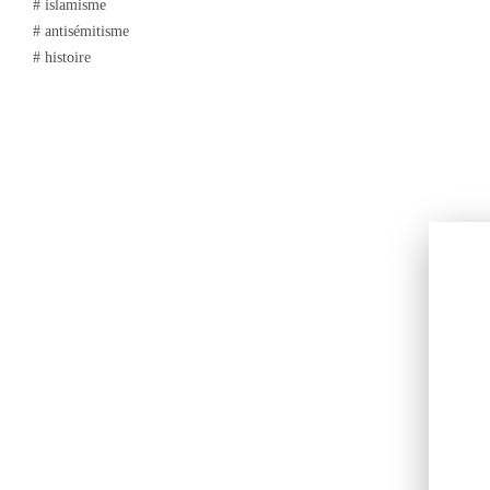
# islamisme
# antisémitisme
# histoire