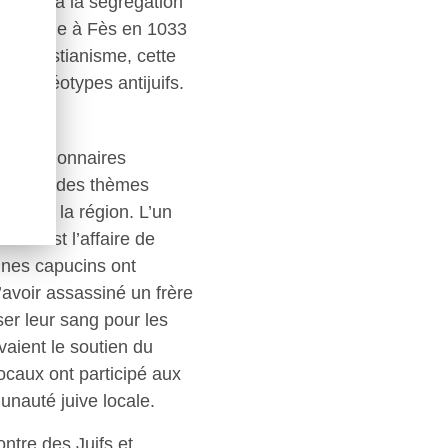
ciaux, à la ségrégation
ms, comme à Fès en 1033
 christianisme, cette
de stéréotypes antijuifs.
es missionnaires
siècle, des thèmes
ts dans la région. L’un
res est l’affaire de
nes capucins ont
avoir assassiné un frère
ser leur sang pour les
vaient le soutien du
caux ont participé aux
unauté juive locale.
ontre des Juifs et