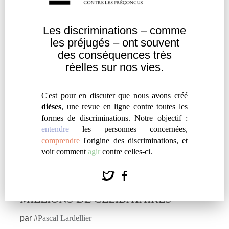
Comprendre
|
Réflexion
Les discriminations – comme
les
préjugés – ont souvent
des
conséquences très
réelles sur nos vies.
C'est pour en discuter que nous avons créé
dièses
, une revue en ligne contre toutes les
formes de discriminations. Notre objectif :
entendre
les personnes concernées,
comprendre
l'origine des discriminations, et
voir comment
agir
contre celles-ci.
« ULTRA-MODERNE SOLITUDE »…
LES STIGMATES IMPLICITES DES
MILLIONS DE CÉLIBATAIRES
par
#
Pascal Lardellier