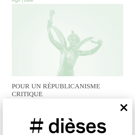
Agir
|
Idée
POUR UN RÉPUBLICANISME
CRITIQUE
par
#
Laurent de Briey
« Être authentiquement républicain, ce n’est pas
défendre la baguette et la gastronomie française
traditionnelle. »