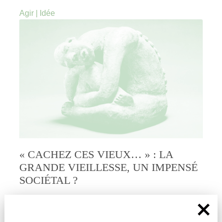
Agir
|
Idée
« CACHEZ CES VIEUX… » : LA
GRANDE VIEILLESSE, UN IMPENSÉ
SOCIÉTAL ?
par
#
Arnaud Campéon
« À mon âge vous savez, on aimerait être encore