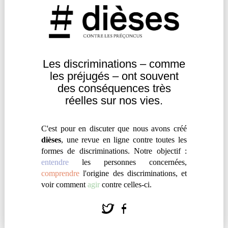
prise dans les bras et là, moi, ce n’est plus rien, plus
d’embrassade, de mots doux, rien, il y a des jours, le
soir, j’ai des sanglots qui montent. »
Les discriminations – comme
Comprendre
|
Réflexion
les
préjugés – ont souvent
des
conséquences très
réelles sur nos vies.
C'est pour en discuter que nous avons créé
dièses
, une revue en ligne contre toutes les
formes de discriminations. Notre objectif :
entendre
les personnes concernées,
comprendre
l'origine des discriminations, et
voir comment
agir
contre celles-ci.
ALTÉRITÉ ET MARGINALITÉ DANS
LA PRODUCTION CULTURELLE