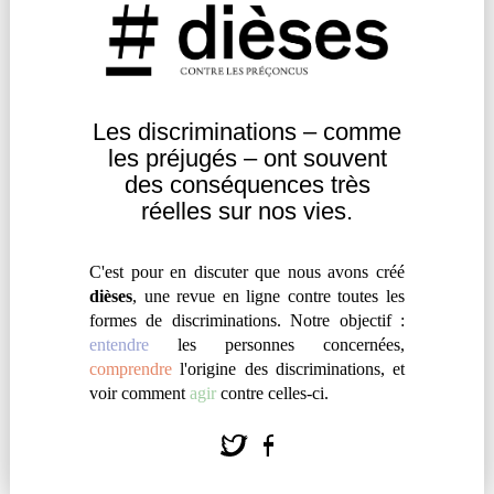
comment ce concept pourrait, selon elle, remédier
aux actuelles limites des luttes contre les
discriminations.
Les discriminations – comme
Agir
|
Engagement
les
préjugés – ont souvent
des
conséquences très
réelles sur nos vies.
C'est pour en discuter que nous avons créé
dièses
, une revue en ligne contre toutes les
formes de discriminations. Notre objectif :
entendre
les personnes concernées,
comprendre
l'origine des discriminations, et
voir comment
agir
contre celles-ci.
À MAYOTTE, LE COMBAT DE LA
CIMADE CONTRE LA XÉNOPHOBIE