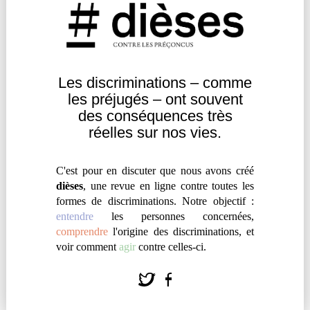
comment ce concept pourrait, selon elle, remédier
aux actuelles limites des luttes contre les
discriminations.
Les discriminations – comme
Agir
|
Engagement
les
préjugés – ont souvent
des
conséquences très
réelles sur nos vies.
C'est pour en discuter que nous avons créé
dièses
, une revue en ligne contre toutes les
formes de discriminations. Notre objectif :
entendre
les personnes concernées,
comprendre
l'origine des discriminations, et
voir comment
agir
contre celles-ci.
À MAYOTTE, LE COMBAT DE LA
CIMADE CONTRE LA XÉNOPHOBIE