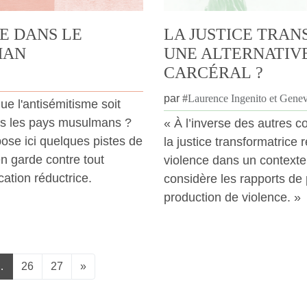
E DANS LE
LA JUSTICE TRAN
MAN
UNE ALTERNATIV
CARCÉRAL ?
par
#
Laurence Ingenito et Gene
 l'antisémitisme soit
ns les pays musulmans ?
« À l’inverse des autres co
ose ici quelques pistes de
la justice transformatrice 
n garde contre tout
violence dans un contexte 
cation réductrice.
considère les rapports de
production de violence. »
…
26
27
»