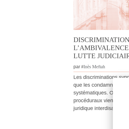
DISCRIMINATION
L’AMBIVALENCE
LUTTE JUDICIAI
par
#
Inès Meftah
Les discriminations synd
que les condamnations n
systématiques. Or, plus
procéduraux viennent lim
juridique interdisant ces