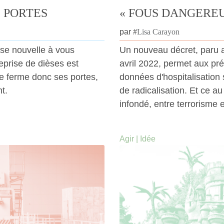
 PORTES
« FOUS DANGEREU
par
#
Lisa Carayon
e nouvelle à vous
Un nouveau décret, paru au
reprise de dièses est
avril 2022, permet aux pré
e ferme donc ses portes,
données d'hospitalisation
t.
de radicalisation. Et ce au 
infondé, entre terrorisme 
Agir
|
Idée