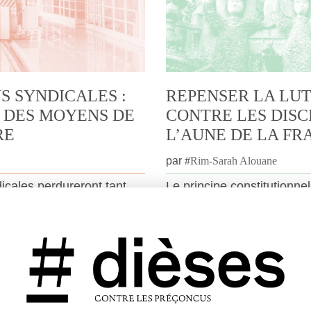
S SYNDICALES :
REPENSER LA LUT
 DES MOYENS DE
CONTRE LES DISC
RE
L’AUNE DE LA FR
par
#
Rim-Sarah Alouane
icales perdureront tant
Le principe constitutionnel 
e seront pas lourdes et
permettre de repenser la 
ieurs obstacles
minorités en France ? Ri
iter la force de l’arsenal
explique pour dièses com
 discriminations.
pourrait, selon elle, reméd
des luttes contre les discr