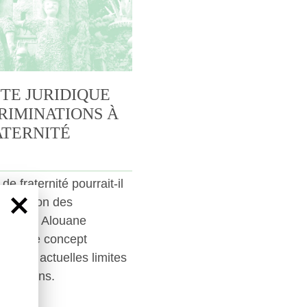
TE JURIDIQUE
RIMINATIONS À
ATERNITÉ
de fraternité pourrait-il
protection des
m-Sarah Alouane
ment ce concept
ier aux actuelles limites
iminations.