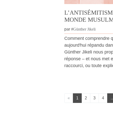
L’ANTISÉMITISM
MONDE MUSUL
par
#
Günther Jikeli
Comment comprendre que
aujourd'hui répandu da
Günther Jikeli nous prop
réponse – et nous met e
raccourci, ou toute expli
«
1
2
3
4