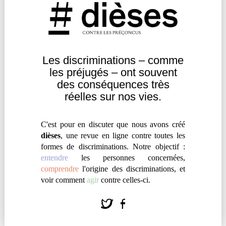
comment ce concept pourrait, selon elle, remédier
aux actuelles limites des luttes contre les
discriminations.
Les discriminations – comme
Agir
|
Engagement
les
préjugés – ont souvent
des
conséquences très
réelles sur nos vies.
C'est pour en discuter que nous avons créé
dièses
, une revue en ligne contre toutes les
formes de discriminations. Notre objectif :
entendre
les personnes concernées,
comprendre
l'origine des discriminations, et
voir comment
agir
contre celles-ci.
À MAYOTTE, LE COMBAT DE LA
CIMADE CONTRE LA XÉNOPHOBIE