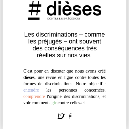
comment ce concept pourrait, selon elle, remédier
aux actuelles limites des luttes contre les
discriminations.
Les discriminations – comme
Agir
|
Engagement
les
préjugés – ont souvent
des
conséquences très
réelles sur nos vies.
C'est pour en discuter que nous avons créé
dièses
, une revue en ligne contre toutes les
formes de discriminations. Notre objectif :
entendre
les personnes concernées,
comprendre
l'origine des discriminations, et
voir comment
agir
contre celles-ci.
À MAYOTTE, LE COMBAT DE LA
CIMADE CONTRE LA XÉNOPHOBIE