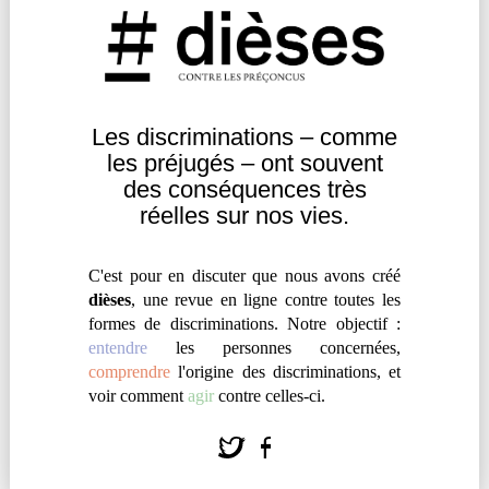
prise dans les bras et là, moi, ce n’est plus rien, plus
d’embrassade, de mots doux, rien, il y a des jours, le
soir, j’ai des sanglots qui montent. »
Les discriminations – comme
Comprendre
|
Réflexion
les
préjugés – ont souvent
des
conséquences très
réelles sur nos vies.
C'est pour en discuter que nous avons créé
dièses
, une revue en ligne contre toutes les
formes de discriminations. Notre objectif :
entendre
les personnes concernées,
comprendre
l'origine des discriminations, et
voir comment
agir
contre celles-ci.
ALTÉRITÉ ET MARGINALITÉ DANS
LA PRODUCTION CULTURELLE