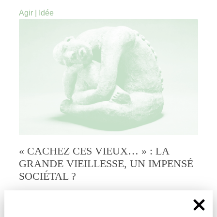
Agir
|
Idée
« CACHEZ CES VIEUX… » : LA
GRANDE VIEILLESSE, UN IMPENSÉ
SOCIÉTAL ?
par
#
Arnaud Campéon
« À mon âge vous savez, on aimerait être encore