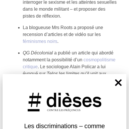
interroger le sexisme et les atteintes sexuelles
dans le monde militant – et proposer des
pistes de réflexion.
La blogueuse Mrs Roots a proposé une
recension d’articles et de vidéo sur les
féminismes noirs
.
QG Décolonial
a publié un article qui abordé
notamment la possibilité d’un
cosmopolitisme
critique
. Le sociologue Alain Policar a lui
évoqué sur
Telos
les limites qu’il voit aux
approches décoloniales
.
Le politiste Denis Charbit propose ici un
résumé extensif des recherches de l’historien
Zeev Sternhell, décédé en 2020, sur
le
fascisme et l’antisémitisme
.
La blogueuse Céline Extenso a elle évoqué
Les discriminations – comme