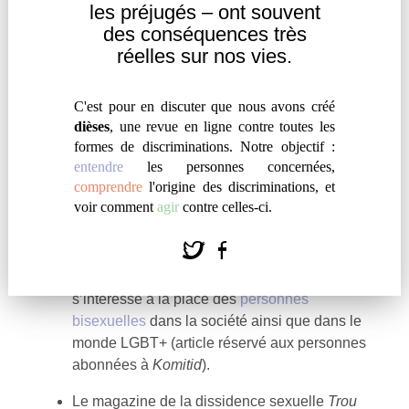
l’influence qu’a son handicap sur la manière
les
préjugés – ont souvent
dont la société la perçoit (ou non)
en tant que
des
conséquences très
femme
.
réelles sur nos vies.
La newsletter
Égalités
du journal
Ouest-
C'est pour en discuter que nous avons créé
France
offre sous la plume de Virginie Enée
dièses
, une revue en ligne contre toutes les
une
recension
du livre
Mauvais traitements,
formes de discriminations. Notre objectif :
pourquoi les femmes sont mal soignées, de
entendre
les personnes concernées,
Delphine Bauer et Ariane Puccini,
qui s’efforce
comprendre
l'origine des discriminations, et
notamment de comprendre pourquoi les
voir comment
agir
contre celles-ci.
femmes sont surreprésentées parmi les
victimes de scandales sanitaires.
Un article de Marine Forestier pour
Komitid
s’intéresse à la place des
personnes
bisexuelles
dans la société ainsi que dans le
monde LGBT+ (article réservé aux personnes
abonnées à
Komitid
).
Le magazine de la dissidence sexuelle
Trou