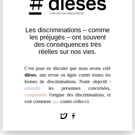
Les discriminations – comme
les
préjugés – ont souvent
des
conséquences très
réelles sur nos vies.
C'est pour en discuter que nous avons créé
AUTISME « AU FÉMININ » OU
dièses
, une revue en ligne contre toutes les
AUTISME TOUT COURT ?
formes de discriminations. Notre objectif :
entendre
les personnes concernées,
par
#
Charlie Mostro
comprendre
l'origine des discriminations, et
voir comment
agir
contre celles-ci.
« À force de ne parler que d’autisme "au féminin",
on finit par figer et essentialiser certaines
caractéristiques, et en oublier le pourquoi et le
comment. »