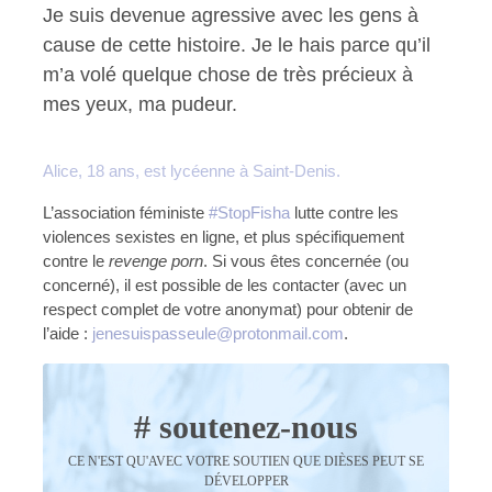
Je suis devenue agressive avec les gens à
cause de cette histoire. Je le hais parce qu’il
m’a volé quelque chose de très précieux à
mes yeux, ma pudeur.
Alice, 18 ans, est lycéenne à Saint-Denis.
L’association féministe
#StopFisha
lutte contre les
violences sexistes en ligne, et plus spécifiquement
contre le
revenge porn
. Si vous êtes concernée (ou
concerné), il est possible de les contacter (avec un
respect complet de votre anonymat) pour obtenir de
l’aide :
jenesuispasseule@protonmail.com
.
# soutenez-nous
CE N'EST QU'AVEC VOTRE SOUTIEN QUE DIÈSES PEUT SE
DÉVELOPPER