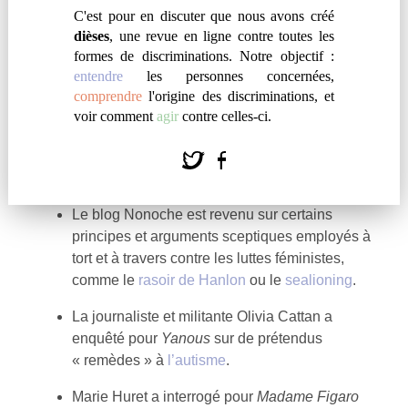
Le chercheur en science politique Pierre-Yves
C'est pour en discuter que nous avons créé
Baudot et la sociologue Emmanuelle Fillion
dièses
, une revue en ligne contre toutes les
ont publié sur
La vie des idées
l’introduction
formes de discriminations. Notre objectif :
entendre
les personnes concernées,
de leur livre
Le handicap cause politique
.
comprendre
l'origine des discriminations, et
Le retraité de l’Éducation nationale Daniel
voir comment
agir
contre celles-ci.
Gros est revenu dans son blog sur la brutalité
de la politique de l’État français à l’encontre
des
bidonvilles de Mayotte
.
Le blog Nonoche est revenu sur certains
principes et arguments sceptiques employés à
tort et à travers contre les luttes féministes,
comme le
rasoir de Hanlon
ou le
sealioning
.
La journaliste et militante Olivia Cattan a
enquêté pour
Yanous
sur de prétendus
« remèdes » à
l’autisme
.
Marie Huret a interrogé pour
Madame Figaro