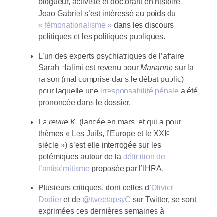
blogueur, activiste et doctorant en histoire
Joao Gabriel s’est intéressé au poids du
« fémonationalisme »
dans les discours
politiques et les politiques publiques.
L’un des experts psychiatriques de l’affaire
Sarah Halimi est revenu pour
Marianne
sur la
raison (mal comprise dans le débat public)
pour laquelle une
irresponsabilité pénale
a été
prononcée dans le dossier.
La
revue K.
(lancée en mars, et qui a pour
e
thèmes « Les Juifs, l’Europe et le XXI
siècle ») s’est elle interrogée sur les
polémiques autour de la
définition de
l’antisémitisme
proposée par l’IHRA.
Plusieurs critiques, dont celles d’
Olivier
Dodier
et de
@tweetapsyC
sur Twitter, se sont
exprimées ces dernières semaines à