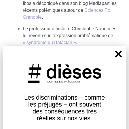
Ibos a décortiqué dans son blog Mediapart les
récents polémiques autour de
Sciences Po
Grenoble
.
Le professeur d’histoire Christophe Naudin est
lui revenu sur l’expression problématique de
« syndrome du Bataclan »
.
Le journaliste Sylvain Bourmeau a accueilli
sur
France Culture
une discussion sur le
mépris de classe
; et ce, alors que se
multiplient aujourd’hui les politiques de
contrôles des pauvres, dénoncées notamment
par
ATD Quart Monde
, le sociologue
Vincent
Dubois
et l’économiste
Éric Berr
.
Les discriminations – comme
les
préjugés – ont souvent
Le webzine
Les Ourses à plumes
s’est
des
conséquences très
intéressé à la place des luttes féministes dans
réelles sur nos vies.
la
Commune de Paris
.