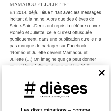
MAMADOU ET JULIETTE”
En 2014, déjà, l’élue flirtait avec les messages
incitant à la haine. Alors que des élèves de
Seine-Saint-Denis ont repris la célèbre œuvre
Roméo et Juliette, celle-ci s’est offusquée
publiquement, dans une publication qu’elle n’a
pas manqué de partager sur Facebook :
“Roméo et Juliette devient Mamadou et
Juliette (…) On imagine que ça peut donner
cela : Wesh Juliette, donne-moi ton 06 !”,
avant d’ajouter “et l’année prochaine, toujours
dans un esprit de progrès, de tolérance, et
avec le mariage pour tous, ça pourra donner
Mamadou et Mohamed, c’est bien ça ?”
Si Marine Le Pen a souhaité se séparer – du
Les discriminations – comme
moins en apparence – des pensées de son