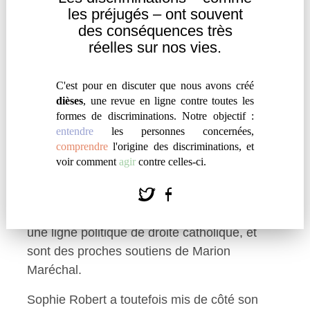
les
préjugés – ont souvent
père Jean-Marie Le Pen, Sophie Robert a
des
conséquences très
affirmé au micro de France Bleu Loire avoir
réelles sur nos vies.
pour celui-ci “beaucoup d’admiration”.
À l’automne 2020, plusieurs élus RN proches
C'est pour en discuter que nous avons créé
dièses
, une revue en ligne contre toutes les
de Marion Maréchal ont été convoqués par la
formes de discriminations. Notre objectif :
commission des conflits du parti. Certains ont
entendre
les personnes concernées,
été écartés du parti, mais ce n’est visiblement
comprendre
l'origine des discriminations, et
pas le cas de Sophie Robert, dont le nom
voir comment
agir
contre celles-ci.
figure toujours en tant que cadre du bureau et
du conseil national du parti. Les points
communs des élus convoqués ? Ils incarnent
une ligne politique de droite catholique, et
sont des proches soutiens de Marion
Maréchal.
Sophie Robert a toutefois mis de côté son