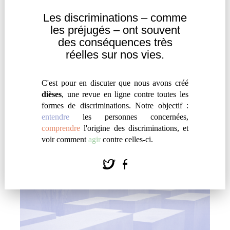
Les discriminations – comme
les
préjugés – ont souvent
des
conséquences très
PUISSANCE D’UN MOT : « NÈGRE »
réelles sur nos vies.
par
#
Aurélia Michel
Les controverses sur le titre du livre d'Agatha
C'est pour en discuter que nous avons créé
Christie, puis sur les propos de Nicolas Sarkozy,
dièses
, une revue en ligne contre toutes les
montrent que le mot est encore utilisé afin
formes de discriminations. Notre objectif :
entendre
les personnes concernées,
d'enfermer les noirs dans une position subalterne.
comprendre
l'origine des discriminations, et
voir comment
agir
contre celles-ci.
Entendre
|
Témoignage