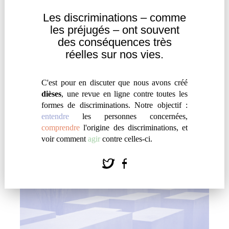
Les discriminations – comme
les
préjugés – ont souvent
des
conséquences très
PUISSANCE D’UN MOT : « NÈGRE »
réelles sur nos vies.
par
#
Aurélia Michel
Les controverses sur le titre du livre d'Agatha
C'est pour en discuter que nous avons créé
Christie, puis sur les propos de Nicolas Sarkozy,
dièses
, une revue en ligne contre toutes les
montrent que le mot est encore utilisé afin
formes de discriminations. Notre objectif :
entendre
les personnes concernées,
d'enfermer les noirs dans une position subalterne.
comprendre
l'origine des discriminations, et
voir comment
agir
contre celles-ci.
Entendre
|
Témoignage