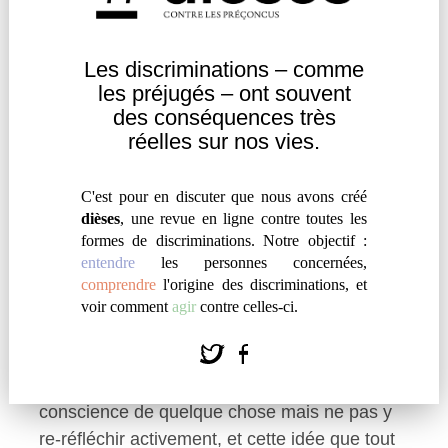
altérée par le temps on ne peut pas créditer
de véracité les récits. Dire qu’il n’y a pas eu
de transformation mémorielle devient donc
Les discriminations – comme
une stratégie pour contourner les reproches
les
préjugés – ont souvent
larvés du « pourquoi ne pas avoir agi plus tôt
des
conséquences très
réelles sur nos vies.
? ». Il n’est pas question d’attaquer ces récits :
je n’ai pas envie que les parcours judiciaires
soient complexifiés, ni de nier le fait que des
C'est pour en discuter que nous avons créé
dièses
, une revue en ligne contre toutes les
victimes se retrouvent dans cette théorie.
formes de discriminations. Notre objectif :
Mais je suis frappée par ces trajectoires
entendre
les personnes concernées,
hyper-linéaires où il faudrait avoir vécu ces
comprendre
l'origine des discriminations, et
violences, les avoir oubliées… Alors que je ne
voir comment
agir
contre celles-ci.
sais pas du tout ce que veut dire « oublier les
violences ». L’oubli c’est une question
philosophique très complexe. Tu peux avoir
conscience de quelque chose mais ne pas y
re-réfléchir activement, et cette idée que tout