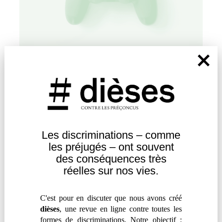
HANDICAP ET JEUX VIDÉO : LA
VOIE DE L’ACCESSIBILITÉ
par
#
Ninon Dubourg
Plusieurs entreprises du monde du jeu vidéo
mettent désormais l'accent sur l'accessibilité de
Les discriminations – comme
leurs consoles, interfaces ou gameplays. Faut-il y
les
préjugés – ont souvent
voir le signe d'une réelle évolution ?
des
conséquences très
réelles sur nos vies.
Comprendre
|
Réflexion
C'est pour en discuter que nous avons créé
dièses
, une revue en ligne contre toutes les
formes de discriminations. Notre objectif :