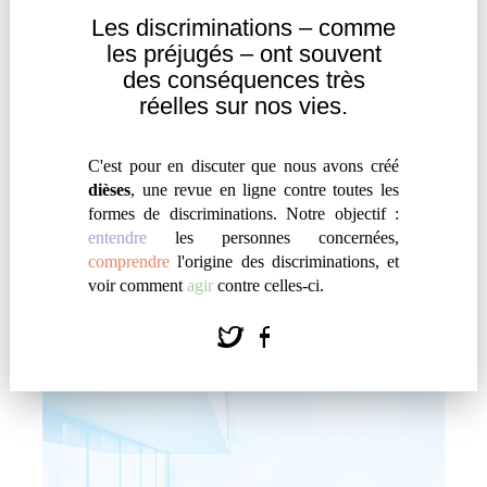
Les discriminations – comme
les
préjugés – ont souvent
DOSSIER : VALIDISME ET
des
conséquences très
GROSSOPHOBIE
réelles sur nos vies.
par
#
dièses
C'est pour en discuter que nous avons créé
Au menu de ce dossier : culture sourde,
dièses
, une revue en ligne contre toutes les
schizophrénie, oppression et libération de la
formes de discriminations. Notre objectif :
grosseur, stéréotypes sur les femmes autistes,
entendre
les personnes concernées,
lourdeurs administratives...
comprendre
l'origine des discriminations, et
voir comment
agir
contre celles-ci.
dièses
|
Actualité du site