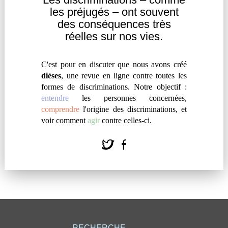
les
préjugés – ont souvent
des
conséquences très
réelles sur nos vies.
LE POIDS DE LA CONDAMNATION
EST UN VÉRITABLE BOULET DES
C'est pour en discuter que nous avons créé
TEMPS MODERNES
dièses
, une revue en ligne contre toutes les
formes de discriminations. Notre objectif :
par
#
Virginie Jeanpierre
entendre
les personnes concernées,
comprendre
l'origine des discriminations, et
Les conditions de détention ignobles dans bien des
voir comment
agir
contre celles-ci.
prisons ne doivent pas nous faire oublier un autre
problème : il est très compliqué pour les anciens
détenus de trouver un emploi.
RECHERCHE